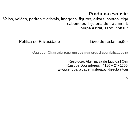
Produtos esotéric
Velas, velões, pedras e cristais, imagens, figuras, orixas, santos, ci
sabonetes, bijuteria de tratamento
Mapa Astral, Tarot, consul
Politica de Privacidade
Livro de reclamaçõe
Qualquer Chamada para um dos números disponibilizados neste 
Resolução Alternativa de Litígios | C
Rua dos Douradores, nº 116 – 2º - 1100
www.centroarbitragemlisboa.pt | director@cen
©