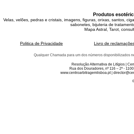
Produtos esotéric
Velas, velões, pedras e cristais, imagens, figuras, orixas, santos, ci
sabonetes, bijuteria de tratamento
Mapa Astral, Tarot, consul
Politica de Privacidade
Livro de reclamaçõe
Qualquer Chamada para um dos números disponibilizados neste 
Resolução Alternativa de Litígios | C
Rua dos Douradores, nº 116 – 2º - 1100
www.centroarbitragemlisboa.pt | director@cen
©