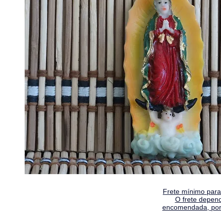
Frete mínimo para 
O frete depen
encomendada, por 