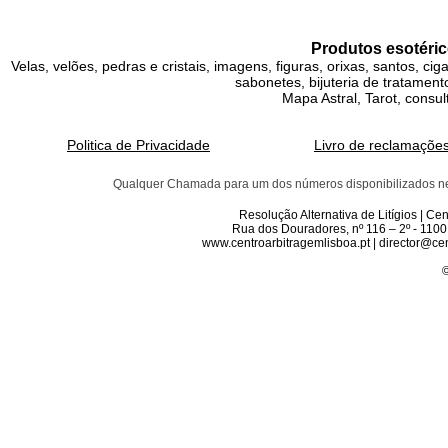
Produtos esotéric
Velas, velões, pedras e cristais, imagens, figuras, orixas, santos, ci
sabonetes, bijuteria de tratamento
Mapa Astral, Tarot, consul
Politica de Privacidade
Livro de reclamaçõe
Qualquer Chamada para um dos números disponibilizados neste 
Resolução Alternativa de Litígios | C
Rua dos Douradores, nº 116 – 2º - 1100
www.centroarbitragemlisboa.pt | director@cen
©