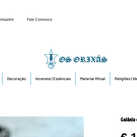
Público e Revenda: 263 6
Armazém
Fale Connosco
Decoração
Incensos | Essências
Material Ritual
Religiões | I
Galáxia