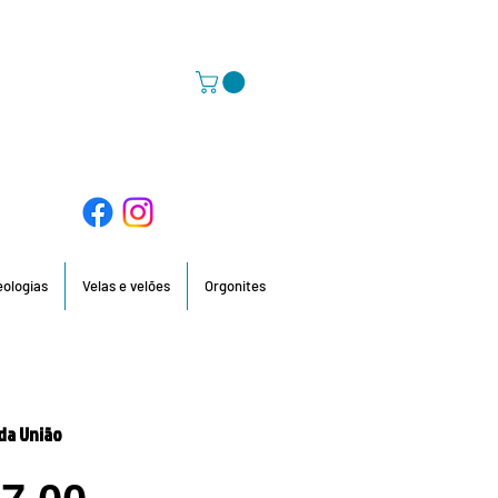
58 396 / 918 736 210 / 960 201 935
deologias
Velas e velões
Orgonites
 da União