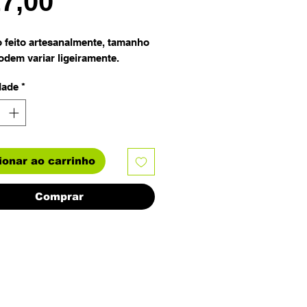
Preço
17,00
 feito artesanalmente, tamanho
podem variar ligeiramente.
dade
*
ionar ao carrinho
Comprar