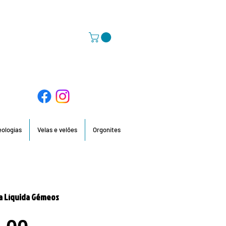
58 396 / 918 736 210 / 960 201 935
deologias
Velas e velões
Orgonites
a Líquida Gémeos