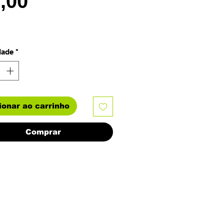
Preço
2,00
dade
*
ionar ao carrinho
Comprar