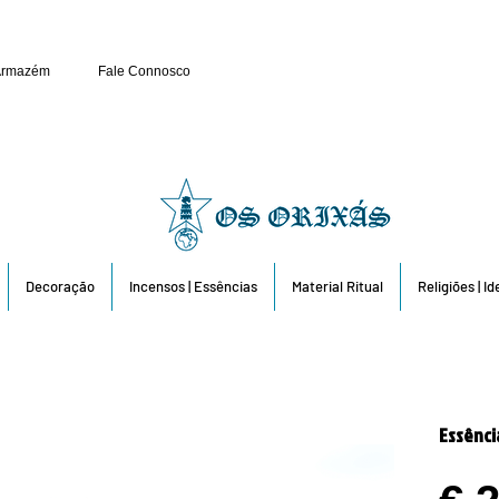
Público e Revenda: 263 6
Armazém
Fale Connosco
Decoração
Incensos | Essências
Material Ritual
Religiões | I
Essênci