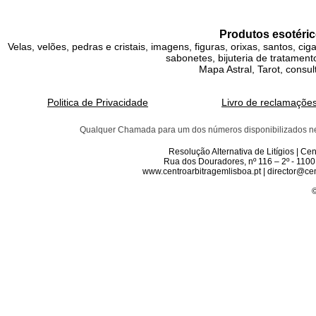
Produtos esotéric
Velas, velões, pedras e cristais, imagens, figuras, orixas, santos, ci
sabonetes, bijuteria de tratamento
Mapa Astral, Tarot, consul
Politica de Privacidade
Livro de reclamaçõe
Qualquer Chamada para um dos números disponibilizados neste 
Resolução Alternativa de Litígios | C
Rua dos Douradores, nº 116 – 2º - 1100
www.centroarbitragemlisboa.pt | director@cen
©