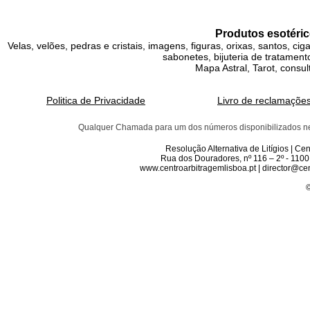
Produtos esotéric
Velas, velões, pedras e cristais, imagens, figuras, orixas, santos, ci
sabonetes, bijuteria de tratamento
Mapa Astral, Tarot, consul
Politica de Privacidade
Livro de reclamaçõe
Qualquer Chamada para um dos números disponibilizados neste 
Resolução Alternativa de Litígios | C
Rua dos Douradores, nº 116 – 2º - 1100
www.centroarbitragemlisboa.pt | director@cen
©