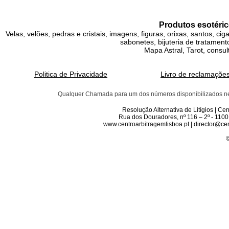
Produtos esotéric
Velas, velões, pedras e cristais, imagens, figuras, orixas, santos, ci
sabonetes, bijuteria de tratamento
Mapa Astral, Tarot, consul
Politica de Privacidade
Livro de reclamaçõe
Qualquer Chamada para um dos números disponibilizados neste 
Resolução Alternativa de Litígios | C
Rua dos Douradores, nº 116 – 2º - 1100
www.centroarbitragemlisboa.pt | director@cen
©