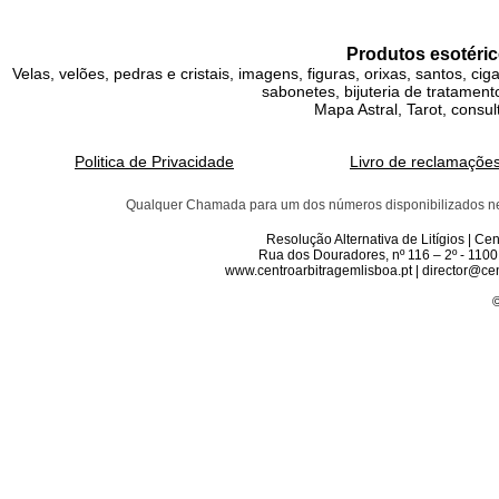
Produtos esotéric
Velas, velões, pedras e cristais, imagens, figuras, orixas, santos, ci
sabonetes, bijuteria de tratamento
Mapa Astral, Tarot, consul
Politica de Privacidade
Livro de reclamaçõe
Qualquer Chamada para um dos números disponibilizados neste 
Resolução Alternativa de Litígios | C
Rua dos Douradores, nº 116 – 2º - 1100
www.centroarbitragemlisboa.pt | director@cen
©