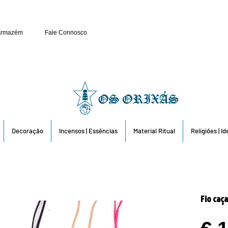
Público e Revenda: 263 6
Armazém
Fale Connosco
Decoração
Incensos | Essências
Material Ritual
Religiões | I
Fio caç