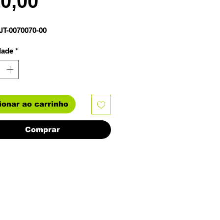
Preço
10,00
JT-0070070-00
dade
*
ionar ao carrinho
Comprar