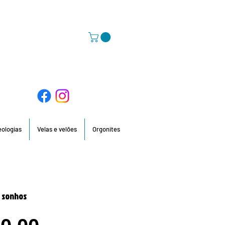
58 396 / 918 736 210 / 960 201 935
deologias
Velas e velões
Orgonites
a sonhos