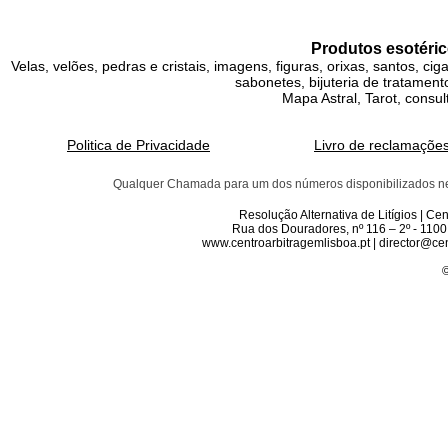
Produtos esotéric
Velas, velões, pedras e cristais, imagens, figuras, orixas, santos, ci
sabonetes, bijuteria de tratamento
Mapa Astral, Tarot, consul
Politica de Privacidade
Livro de reclamaçõe
Qualquer Chamada para um dos números disponibilizados neste 
Resolução Alternativa de Litígios | C
Rua dos Douradores, nº 116 – 2º - 1100
www.centroarbitragemlisboa.pt | director@cen
©