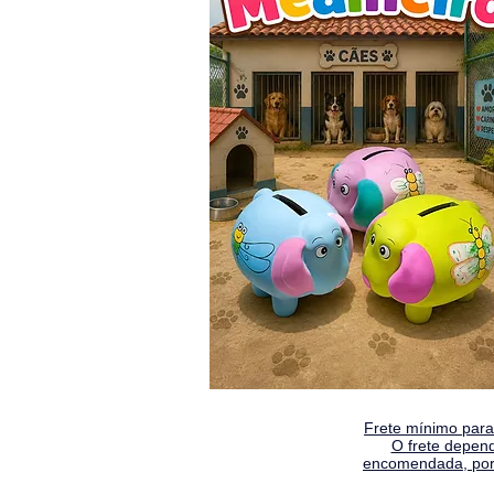
Frete mínimo para 
O frete depen
encomendada, por 