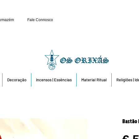
Público e Revenda: 263 6
Armazém
Fale Connosco
Decoração
Incensos | Essências
Material Ritual
Religiões | I
Bastão 