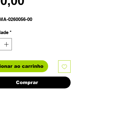
Preço
50,00
XMA-0260056-00
dade
*
ionar ao carrinho
Comprar