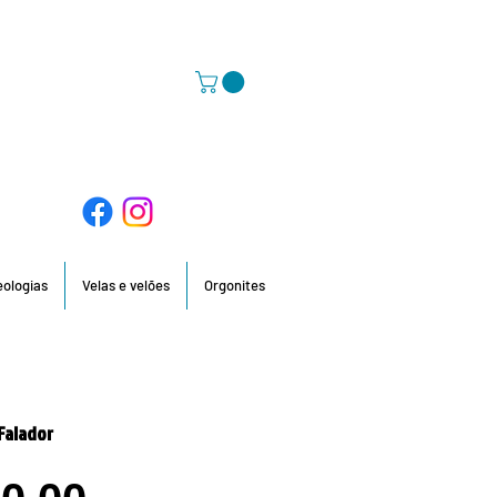
58 396 / 918 736 210 / 960 201 935
deologias
Velas e velões
Orgonites
Falador