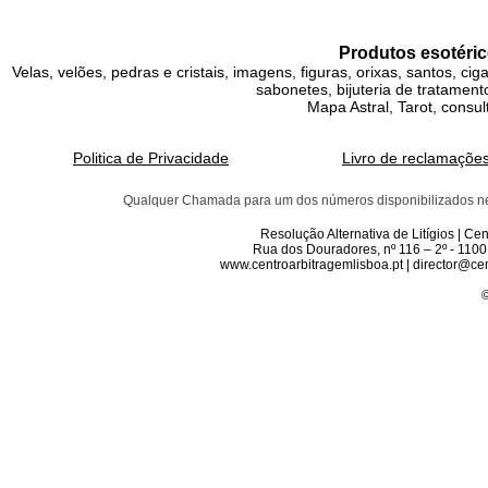
Produtos esotéric
Velas, velões, pedras e cristais, imagens, figuras, orixas, santos, ci
sabonetes, bijuteria de tratamento
Mapa Astral, Tarot, consul
Politica de Privacidade
Livro de reclamaçõe
Qualquer Chamada para um dos números disponibilizados neste 
Resolução Alternativa de Litígios | C
Rua dos Douradores, nº 116 – 2º - 1100
www.centroarbitragemlisboa.pt | director@cen
©