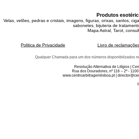
Produtos esotéric
Velas, velões, pedras e cristais, imagens, figuras, orixas, santos, ci
sabonetes, bijuteria de tratamento
Mapa Astral, Tarot, consul
Politica de Privacidade
Livro de reclamaçõe
Qualquer Chamada para um dos números disponibilizados neste 
Resolução Alternativa de Litígios | C
Rua dos Douradores, nº 116 – 2º - 1100
www.centroarbitragemlisboa.pt | director@cen
©